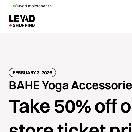
—
Ouvert maintenant
FEBRUARY 3, 2026
BAHE Yoga Accessorie
Take 50% off o
store ticket pr