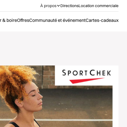
À propos
Directions
Location commerciale
 & boire
Offres
Communauté et événement
Cartes-cadeaux