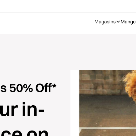
Magasins
Manger
s 50% Off*
ur in-
ice on